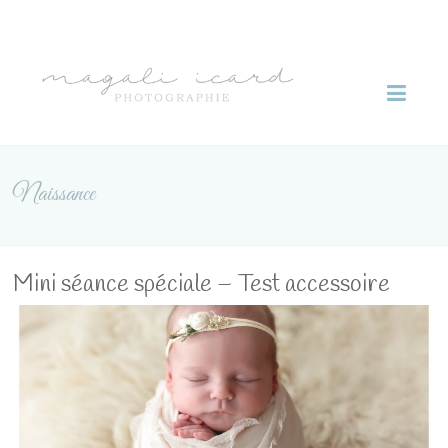
Skip
to
Magali
content
Icard
photographie
Naissance
Mini séance spéciale – Test accessoire