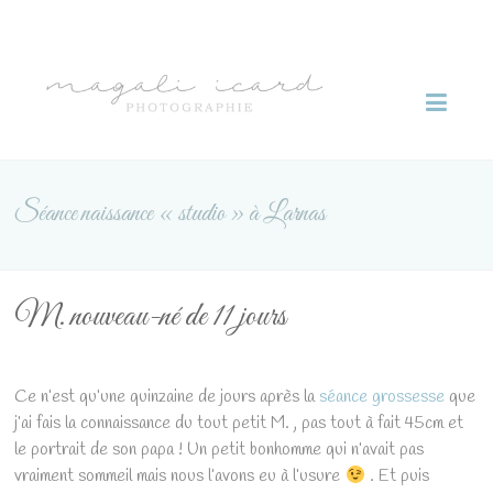
Skip
to
Magali
content
Icard
photographie
Séance naissance « studio » à Larnas
M. nouveau-né de 11 jours
Ce n’est qu’une quinzaine de jours après la
séance grossesse
que
j’ai fais la connaissance du tout petit M. , pas tout à fait 45cm et
le portrait de son papa ! Un petit bonhomme qui n’avait pas
vraiment sommeil mais nous l’avons eu à l’usure
. Et puis