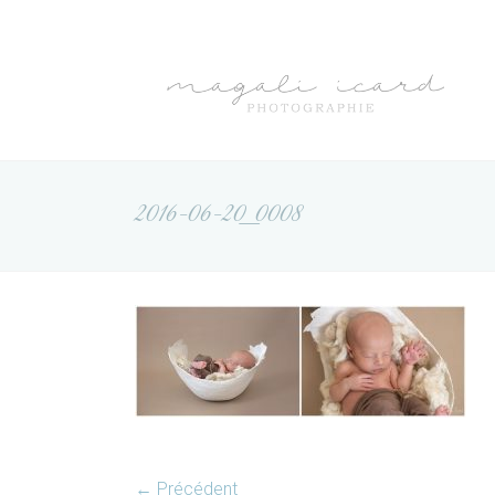
Skip
to
Magali
content
Icard
photographie
2016-06-20_0008
← Précédent