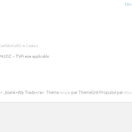
Min
–
Confidentialité
Cookies
7420Z – TVA non applicable
get= _blank>Wp Trads</a>. Thème
par ThemeGrill Propulsé par
Ample
Wor