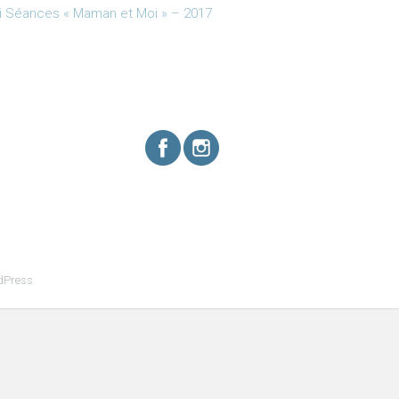
i Séances « Maman et Moi » – 2017
dPress