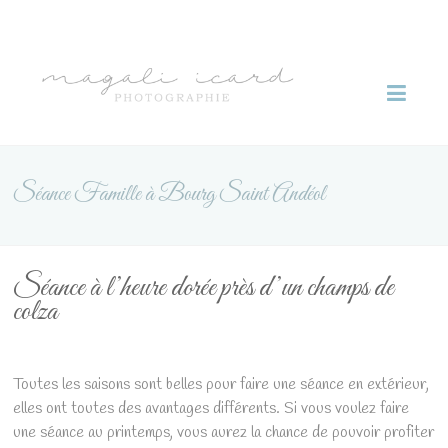
Skip
to
Magali
content
Icard
photographie
Séance Famille à Bourg Saint Andéol
Séance à l’heure dorée près d’un champs de
colza
Toutes les saisons sont belles pour faire une séance en extérieur,
elles ont toutes des avantages différents. Si vous voulez faire
une séance au printemps, vous aurez la chance de pouvoir profiter