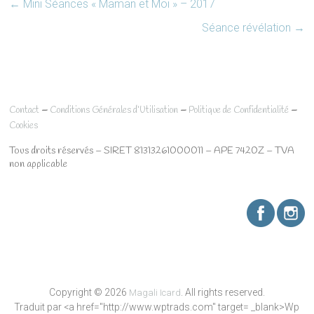
←
Mini Séances « Maman et Moi » – 2017
Séance révélation
→
–
–
–
Contact
Conditions Générales d’Utilisation
Politique de Confidentialité
Cookies
Tous droits réservés – SIRET 81313261000011 – APE 7420Z – TVA
non applicable
Copyright © 2026
. All rights reserved.
Magali Icard
Traduit par <a href="http://www.wptrads.com" target= _blank>Wp