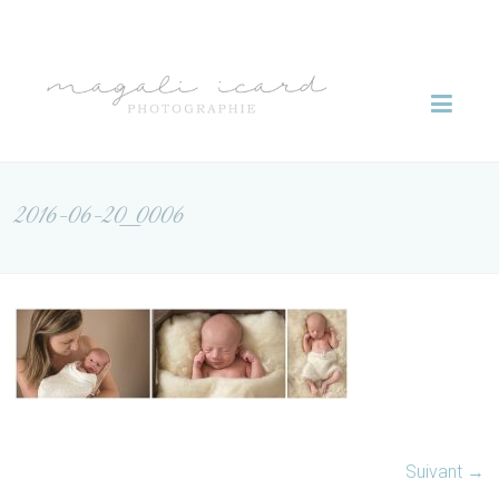
Skip
to
Magali
content
Icard
photographie
2016-06-20_0006
Suivant →