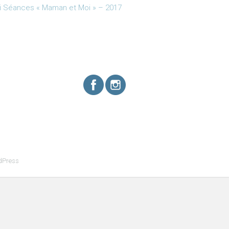
i Séances « Maman et Moi » – 2017
dPress