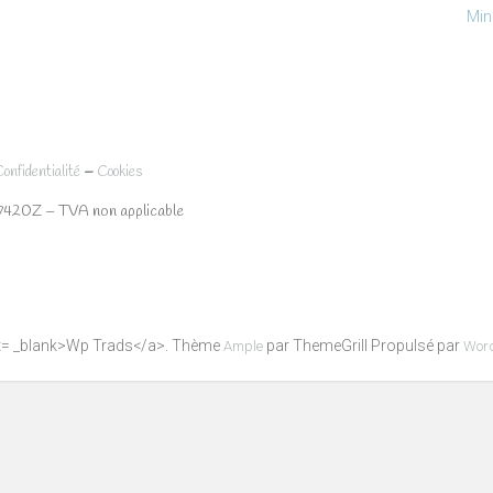
Min
–
Confidentialité
Cookies
7420Z – TVA non applicable
get= _blank>Wp Trads</a>. Thème
par ThemeGrill Propulsé par
Ample
Wor