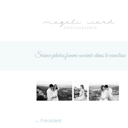
Skip
to
Magali
content
Icard
photographie
Séance photos femme enceinte dans le vaucluse
← Précédent