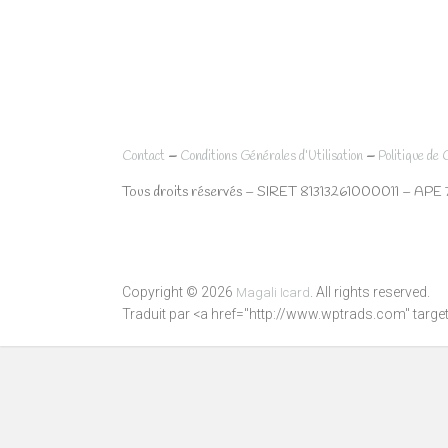
–
–
Contact
Conditions Générales d’Utilisation
Politique de 
Tous droits réservés – SIRET 81313261000011 – APE 
Copyright © 2026
. All rights reserved.
Magali Icard
Traduit par <a href="http://www.wptrads.com" tar