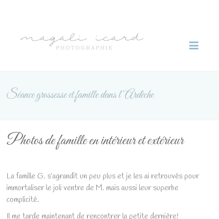
Skip
to
Magali
content
Icard
photographie
Séance grossesse et famille dans l’Ardèche
Photos de famille en intérieur et extérieur
La famille G. s’agrandit un peu plus et je les ai retrouvés pour
immortaliser le joli ventre de M. mais aussi leur superbe
complicité.
Il me tarde maintenant de rencontrer la petite dernière!