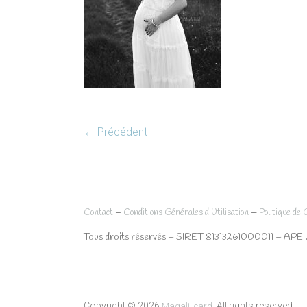
← Précédent
–
–
Contact
Conditions Générales d’Utilisation
Politique de 
Tous droits réservés – SIRET 81313261000011 – APE 
Copyright © 2026
. All rights reserved.
Magali Icard