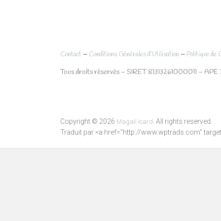
–
–
Contact
Conditions Générales d’Utilisation
Politique de 
Tous droits réservés – SIRET 81313261000011 – APE 
Copyright © 2026
. All rights reserved.
Magali Icard
Traduit par <a href="http://www.wptrads.com" tar