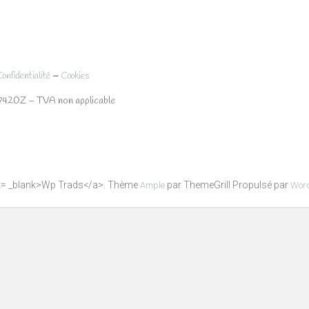
–
Confidentialité
Cookies
7420Z – TVA non applicable
get= _blank>Wp Trads</a>. Thème
par ThemeGrill Propulsé par
Ample
Wor