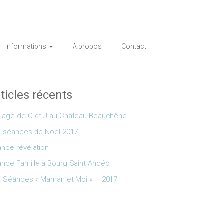
Informations
A propos
Contact
ticles récents
iage de C et J au Château Beauchêne
i séances de Noël 2017
nce révélation
nce Famille à Bourg Saint Andéol
i Séances « Maman et Moi » – 2017