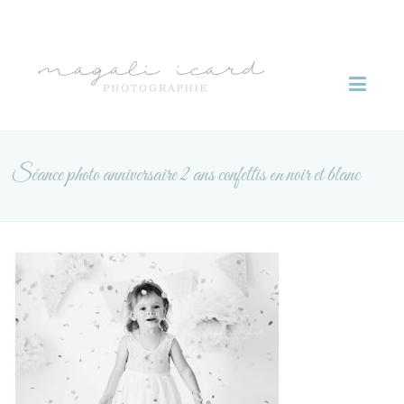
Skip
to
Magali
content
Icard
photographie
Séance photo anniversaire 2 ans confettis en noir et blanc