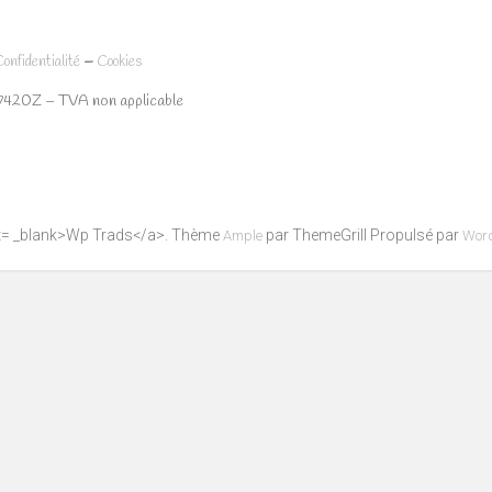
–
Confidentialité
Cookies
7420Z – TVA non applicable
get= _blank>Wp Trads</a>. Thème
par ThemeGrill Propulsé par
Ample
Wor