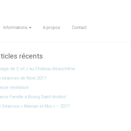
Informations
A propos
Contact
ticles récents
iage de C et J au Château Beauchêne
i séances de Noël 2017
nce révélation
nce Famille à Bourg Saint Andéol
i Séances « Maman et Moi » – 2017