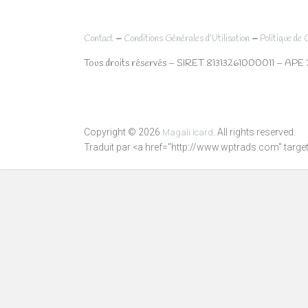
–
–
Contact
Conditions Générales d’Utilisation
Politique de 
Tous droits réservés – SIRET 81313261000011 – APE 
Copyright © 2026
. All rights reserved.
Magali Icard
Traduit par <a href="http://www.wptrads.com" tar