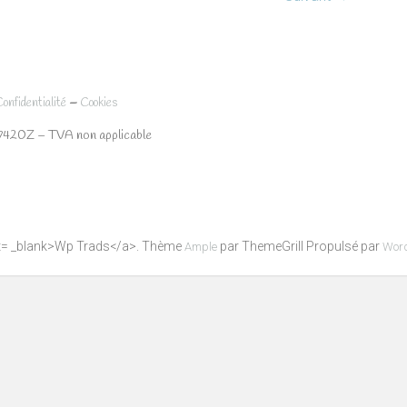
–
Confidentialité
Cookies
7420Z – TVA non applicable
get= _blank>Wp Trads</a>. Thème
par ThemeGrill Propulsé par
Ample
Wor