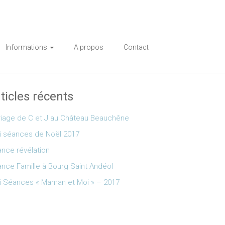
Informations
A propos
Contact
ticles récents
iage de C et J au Château Beauchêne
i séances de Noël 2017
nce révélation
nce Famille à Bourg Saint Andéol
i Séances « Maman et Moi » – 2017