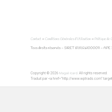
–
–
Contact
Conditions Générales d’Utilisation
Politique de 
Tous droits réservés – SIRET 81313261000011 – APE 
Copyright © 2026
. All rights reserved.
Magali Icard
Traduit par <a href="http://www.wptrads.com" tar