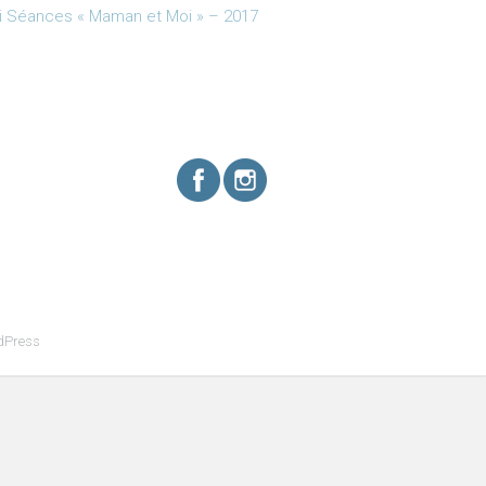
i Séances « Maman et Moi » – 2017
dPress