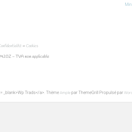
Min
–
Confidentialité
Cookies
7420Z – TVA non applicable
get= _blank>Wp Trads</a>. Thème
par ThemeGrill Propulsé par
Ample
Wor