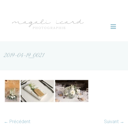
Skip
to
Magali
content
Icard
photographie
2019-04-19_0021
← Précédent
Suivant →