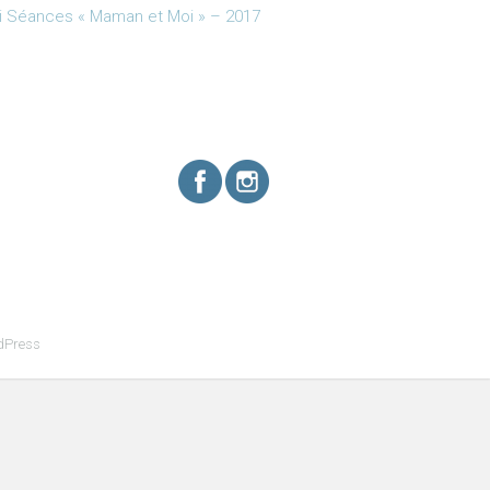
i Séances « Maman et Moi » – 2017
dPress