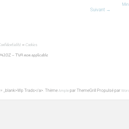
Min
Suivant →
–
Confidentialité
Cookies
7420Z – TVA non applicable
get= _blank>Wp Trads</a>. Thème
par ThemeGrill Propulsé par
Ample
Wor