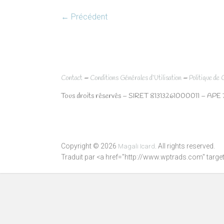
← Précédent
–
–
Contact
Conditions Générales d’Utilisation
Politique de 
Tous droits réservés – SIRET 81313261000011 – APE 
Copyright © 2026
. All rights reserved.
Magali Icard
Traduit par <a href="http://www.wptrads.com" tar