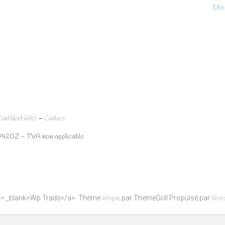
Min
–
Confidentialité
Cookies
7420Z – TVA non applicable
get= _blank>Wp Trads</a>. Thème
par ThemeGrill Propulsé par
Ample
Wor