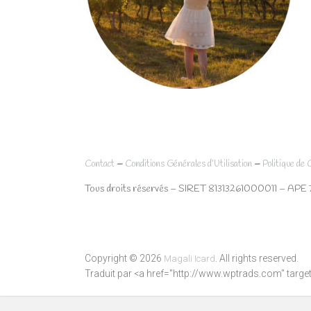
–
–
Contact
Conditions Générales d’Utilisation
Politique de 
Tous droits réservés – SIRET 81313261000011 – APE 
Copyright © 2026
. All rights reserved.
Magali Icard
Traduit par <a href="http://www.wptrads.com" tar