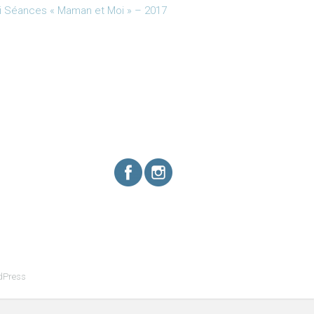
i Séances « Maman et Moi » – 2017
dPress