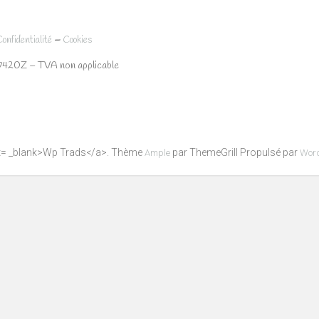
–
Confidentialité
Cookies
7420Z – TVA non applicable
get= _blank>Wp Trads</a>. Thème
par ThemeGrill Propulsé par
Ample
Wor