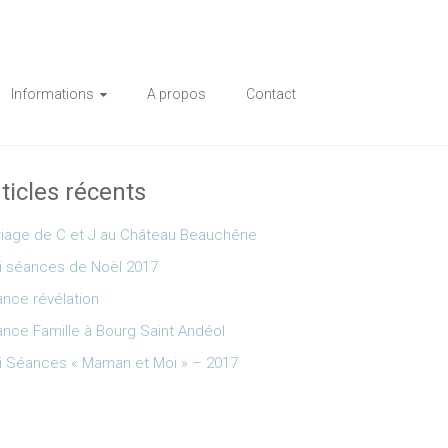
Informations
A propos
Contact
ticles récents
iage de C et J au Château Beauchêne
i séances de Noël 2017
nce révélation
nce Famille à Bourg Saint Andéol
i Séances « Maman et Moi » – 2017